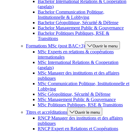
Bachelor International Relations & Cooperation
(anglais)
Bachelor Communication Politique,
Institutionnelle & Lobbying
Bachelor Géopolitique, Sécurité & Défense
Bachelor Management Public & Gouvernance
Bachelor Politiques Publiques, RSE &
Transitions
Formations MSc (post BAC+3)
Ouvrir le menu
MSc Experts en relations & coopérations
internationales
MSc International Relations & Cooperation
(anglais)
MSc Manager des institutions et des affaires
publiques
MSc Communication Politique, Institutionnelle et
Lobbying
MSc Géopolitique, Sécurité & Défense
MSc Management Public & Gouvernance
MSc Politiques Publiques, RSE & Transitions
Titres et accréditations
Ouvrir le menu
RNCP Manager des institutions et des affaires
publiques
RNCP Expert en Relations et Coopérations