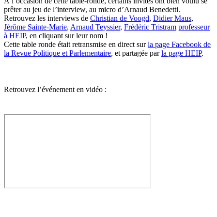
À l’occasion de cette table-ronde, certains invités ont bien voulu se
prêter au jeu de l’interview, au micro d’Arnaud Benedetti.
Retrouvez les interviews de
Christian de Voogd
,
Didier Maus
,
Jérôme Sainte-Marie
,
Arnaud Teyssier
,
Frédéric Tristram
professeur
à HEIP
, en cliquant sur leur nom !
Cette table ronde était retransmise en direct sur
la page Facebook de
la Revue Politique et Parlementaire
, et partagée par
la page HEIP
.
Retrouvez l’événement en vidéo :