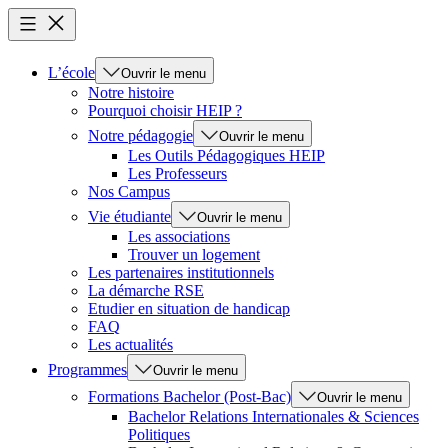
L’école
Ouvrir le menu
Notre histoire
Pourquoi choisir HEIP ?
Notre pédagogie
Ouvrir le menu
Les Outils Pédagogiques HEIP
Les Professeurs
Nos Campus
Vie étudiante
Ouvrir le menu
Les associations
Trouver un logement
Les partenaires institutionnels
La démarche RSE
Etudier en situation de handicap
FAQ
Les actualités
Programmes
Ouvrir le menu
Formations Bachelor (Post-Bac)
Ouvrir le menu
Bachelor Relations Internationales & Sciences
Politiques