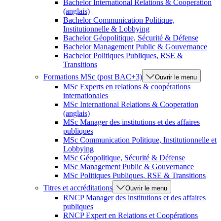
Bachelor International Relations & Cooperation
(anglais)
Bachelor Communication Politique,
Institutionnelle & Lobbying
Bachelor Géopolitique, Sécurité & Défense
Bachelor Management Public & Gouvernance
Bachelor Politiques Publiques, RSE &
Transitions
Formations MSc (post BAC+3)
Ouvrir le menu
MSc Experts en relations & coopérations
internationales
MSc International Relations & Cooperation
(anglais)
MSc Manager des institutions et des affaires
publiques
MSc Communication Politique, Institutionnelle et
Lobbying
MSc Géopolitique, Sécurité & Défense
MSc Management Public & Gouvernance
MSc Politiques Publiques, RSE & Transitions
Titres et accréditations
Ouvrir le menu
RNCP Manager des institutions et des affaires
publiques
RNCP Expert en Relations et Coopérations