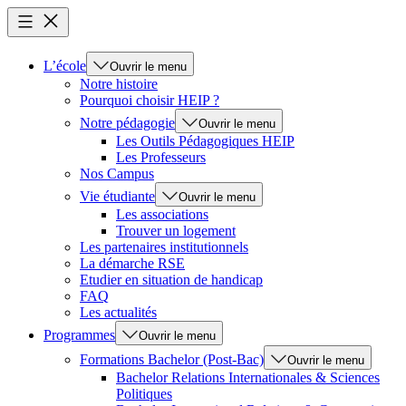
L’école
Ouvrir le menu
Notre histoire
Pourquoi choisir HEIP ?
Notre pédagogie
Ouvrir le menu
Les Outils Pédagogiques HEIP
Les Professeurs
Nos Campus
Vie étudiante
Ouvrir le menu
Les associations
Trouver un logement
Les partenaires institutionnels
La démarche RSE
Etudier en situation de handicap
FAQ
Les actualités
Programmes
Ouvrir le menu
Formations Bachelor (Post-Bac)
Ouvrir le menu
Bachelor Relations Internationales & Sciences
Politiques