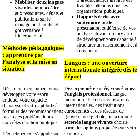
Mobiliser deux langues
livrables attendus dans les
vivantes
pour accéder
organisations publiques.
aux ressources, débats et
Rapports écrits avec
publications sur le
soutenance orale
:
management public et la
présentation et défense de vos
gouvernance à
analyses devant un jury afin
l’international.
de développer votre capacité à
structurer un raisonnement et à
Méthodes pédagogiques
convaincre.
: apprendre par
l’analyse et la mise en
Langues : une ouverture
situation
internationale intégrée dès le
départ
Dès la première année, vous étudiez
Dès la première année, vous
l’anglais professionnel
, langue
développez votre esprit
incontournable des organisations
critique, votre capacité
internationales, des institutions
d’analyse et votre aptitude à
européennes et des réseaux de
formuler des recommandations
gouvernance globale, ainsi qu’une
face à des problématiques
seconde langue vivante
choisie
concrètes d’action publique.
parmi les options proposées sur votre
campus :
L’enseignement s’appuie sur :