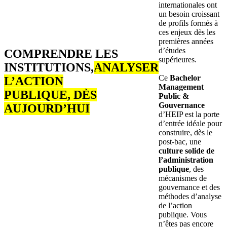
internationales ont
un besoin croissant
de profils formés à
ces enjeux dès les
premières années
d’études
COMPRENDRE LES
supérieures.
INSTITUTIONS,
ANALYSER
Ce
Bachelor
L’ACTION
Management
PUBLIQUE, DÈS
Public &
Gouvernance
AUJOURD’HUI
d’HEIP est la porte
d’entrée idéale pour
construire, dès le
post-bac, une
culture solide de
l’administration
publique
, des
mécanismes de
gouvernance et des
méthodes d’analyse
de l’action
publique. Vous
n’êtes pas encore