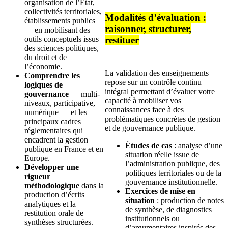
organisation de l’État,
collectivités territoriales,
Modalités d’évaluation :
établissements publics
raisonner, structurer,
— en mobilisant des
outils conceptuels issus
restituer
des sciences politiques,
du droit et de
l’économie.
La validation des enseignements
Comprendre les
repose sur un contrôle continu
logiques de
intégral permettant d’évaluer votre
gouvernance
— multi-
capacité à mobiliser vos
niveaux, participative,
connaissances face à des
numérique — et les
problématiques concrètes de gestion
principaux cadres
et de gouvernance publique.
réglementaires qui
encadrent la gestion
Études de cas
: analyse d’une
publique en France et en
situation réelle issue de
Europe.
l’administration publique, des
Développer une
politiques territoriales ou de la
rigueur
gouvernance institutionnelle.
méthodologique
dans la
Exercices de mise en
production d’écrits
situation
: production de notes
analytiques et la
de synthèse, de diagnostics
restitution orale de
institutionnels ou
synthèses structurées.
d’argumentaires inspirés des