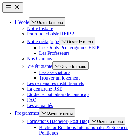
L’école
Ouvrir le menu
Notre histoire
Pourquoi choisir HEIP ?
Notre pédagogie
Ouvrir le menu
Les Outils Pédagogiques HEIP
Les Professeurs
Nos Campus
Vie étudiante
Ouvrir le menu
Les associations
Trouver un logement
Les partenaires institutionnels
La démarche RSE
Etudier en situation de handicap
FAQ
Les actualités
Programmes
Ouvrir le menu
Formations Bachelor (Post-Bac)
Ouvrir le menu
Bachelor Relations Internationales & Sciences
Politiques