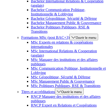
Bachelor International Relations & Cooperation
(anglais)
Bachelor Communication Politique,
Institutionnelle & Lobbying
Bachelor Géopolitique, Sécurité & Défense
Bachelor Management Public & Gouvernance
Bachelor Politiques Publiques, RSE &
Transitions
Formations MSc (post BAC+3)
Ouvrir le menu
MSc Experts en relations & coopérations
internationales
MSc International Relations & Cooperation
(anglais)
MSc Manager des institutions et des affaires
publiques
MSc Communication Politique, Institutionnelle et
Lobbying
MSc Géopolitique, Sécurité & Défense
MSc Management Public & Gouvernance
MSc Politiques Publiques, RSE & Transitions
Titres et accréditations
Ouvrir le menu
RNCP Manager des institutions et des affaires
publiques
RNCP Expert en Relations et Coopérations