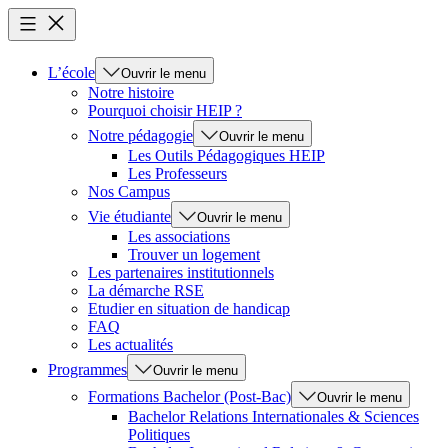
L’école
Ouvrir le menu
Notre histoire
Pourquoi choisir HEIP ?
Notre pédagogie
Ouvrir le menu
Les Outils Pédagogiques HEIP
Les Professeurs
Nos Campus
Vie étudiante
Ouvrir le menu
Les associations
Trouver un logement
Les partenaires institutionnels
La démarche RSE
Etudier en situation de handicap
FAQ
Les actualités
Programmes
Ouvrir le menu
Formations Bachelor (Post-Bac)
Ouvrir le menu
Bachelor Relations Internationales & Sciences
Politiques