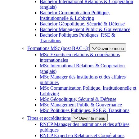
Bachelor International Relations & Cooperation
(anglais)
Bachelor Communication Politique,
Institutionnelle & Lobbying
Bachelor Géopolitique, Sécurité & Défense
Bachelor Management Public & Gouvernance
Bachelor Politiques Publiques, RSE &
Transitions
Formations MSc (post BAC+3)
Ouvrir le menu
MSc Experts en relations & coopérations
internationales
MSc International Relations & Cooperation
(anglais)
MSc Manager des institutions et des affaires
publiques
MSc Communication Politique, Institutionnelle et
Lobbying
MSc Géopolitique, Sécurité & Défense
MSc Management Public & Gouvernance
MSc Politiques Publiques, RSE & Transitions
Titres et accréditations
Ouvrir le menu
RNCP Manager des institutions et des affaires
publiques
RNCP Expert en Relations et Coopérations