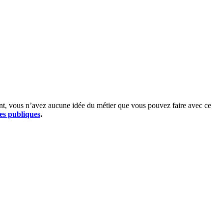
dant, vous n’avez aucune idée du métier que vous pouvez faire avec ce
res publiques
.