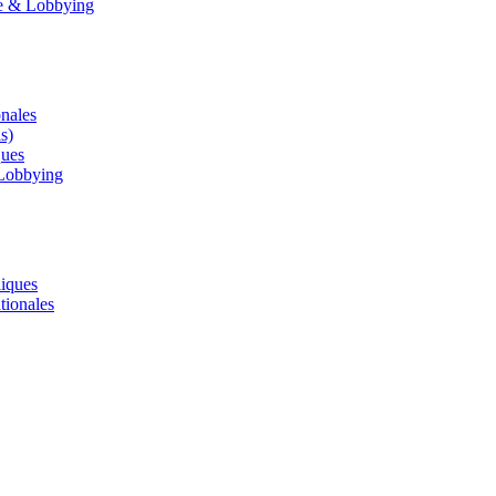
le & Lobbying
onales
s)
ques
 Lobbying
liques
tionales