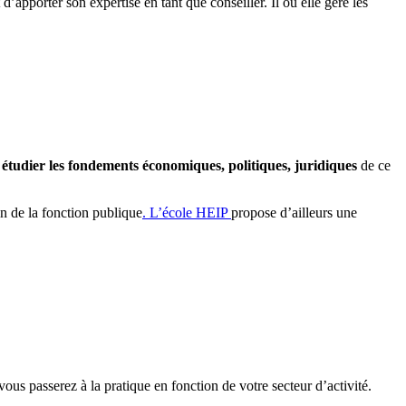
 d’apporter son expertise en tant que conseiller. Il ou elle gère les
étudier les fondements économiques, politiques, juridiques
de ce
in de la fonction publique
. L’école HEIP
propose d’ailleurs une
ous passerez à la pratique en fonction de votre secteur d’activité.