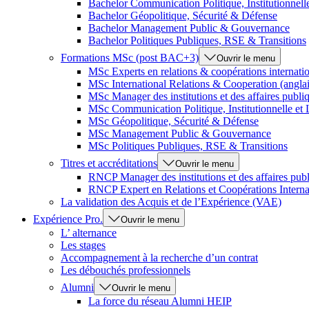
Bachelor Communication Politique, Institutionnel
Bachelor Géopolitique, Sécurité & Défense
Bachelor Management Public & Gouvernance
Bachelor Politiques Publiques, RSE & Transitions
Formations MSc (post BAC+3)
Ouvrir le menu
MSc Experts en relations & coopérations internati
MSc International Relations & Cooperation (anglai
MSc Manager des institutions et des affaires publi
MSc Communication Politique, Institutionnelle et
MSc Géopolitique, Sécurité & Défense
MSc Management Public & Gouvernance
MSc Politiques Publiques, RSE & Transitions
Titres et accréditations
Ouvrir le menu
RNCP Manager des institutions et des affaires pub
RNCP Expert en Relations et Coopérations Interna
La validation des Acquis et de l’Expérience (VAE)
Expérience Pro.
Ouvrir le menu
L’ alternance
Les stages
Accompagnement à la recherche d’un contrat
Les débouchés professionnels
Alumni
Ouvrir le menu
La force du réseau Alumni HEIP