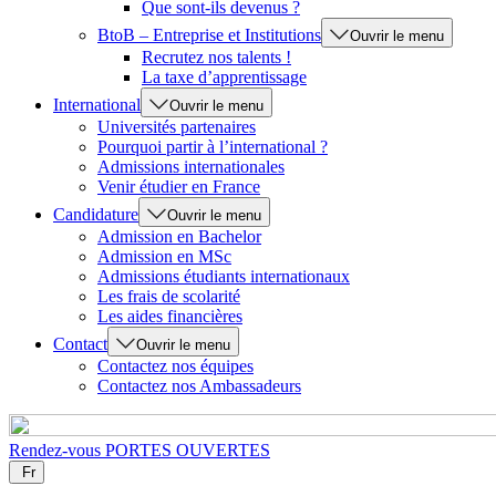
Que sont-ils devenus ?
BtoB – Entreprise et Institutions
Ouvrir le menu
Recrutez nos talents !
La taxe d’apprentissage
International
Ouvrir le menu
Universités partenaires
Pourquoi partir à l’international ?
Admissions internationales
Venir étudier en France
Candidature
Ouvrir le menu
Admission en Bachelor
Admission en MSc
Admissions étudiants internationaux
Les frais de scolarité
Les aides financières
Contact
Ouvrir le menu
Contactez nos équipes
Contactez nos Ambassadeurs
Rendez-vous
PORTES OUVERTES
Fr