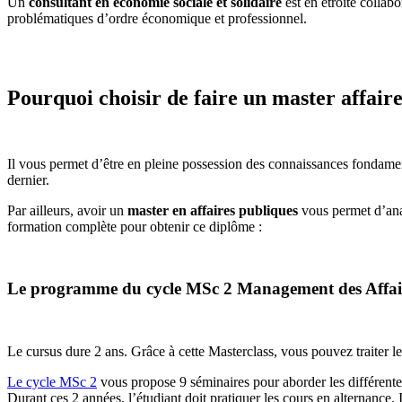
Un
consultant en économie sociale et solidaire
est en étroite collab
problématiques d’ordre économique et professionnel.
Pourquoi choisir de faire un master affair
Il vous permet d’être en pleine possession des connaissances fondament
dernier.
Par ailleurs, avoir un
master en affaires publiques
vous permet d’anal
formation complète pour obtenir ce diplôme :
Le programme du cycle MSc 2 Management des Affaires
Le cursus dure 2 ans. Grâce à cette Masterclass, vous pouvez traiter le
Le cycle MSc 2
vous propose 9 séminaires pour aborder les différentes 
Durant ces 2 années, l’étudiant doit pratiquer les cours en alternance. I