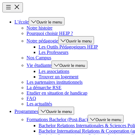
L’école
Ouvrir le menu
Notre histoire
Pourquoi choisir HEIP ?
Notre pédagogie
Ouvrir le menu
Les Outils Pédagogiques HEIP
Les Professeurs
Nos Campus
Vie étudiante
Ouvrir le menu
Les associations
Trouver un logement
Les partenaires institutionnels
La démarche RSE
Etudier en situation de handicap
FAQ
Les actualités
Programmes
Ouvrir le menu
Formations Bachelor (Post-Bac)
Ouvrir le menu
Bachelor Relations Internationales & Sciences Poli
Bachelor International Relations & Cooperation (a