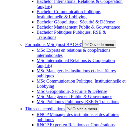
Bachelor International Relations & Cooperation
(anglais)
Bachelor Communication Politique,
Institutionnelle & Lobbying
Bachelor Géopolitique, Sécurité & Défense
Bachelor Management Public & Gouvernance
Bachelor Politiques Publiques, RSE &
Transitions
Formations MSc (post BAC+3)
Ouvrir le menu
MSc Experts en relations & coopérations
internationales
MSc International Relations & Cooperation
(anglais)
MSc Manager des institutions et des affaires
publiques
MSc Communication Politique, Institutionnelle et
Lobbying
MSc Géopolitique, Sécurité & Défense
MSc Management Public & Gouvernance
MSc Politiques Publiques, RSE & Transitions
Titres et accréditations
Ouvrir le menu
RNCP Manager des institutions et des affaires
publiques
RNCP Expert en Relations et Coopérations