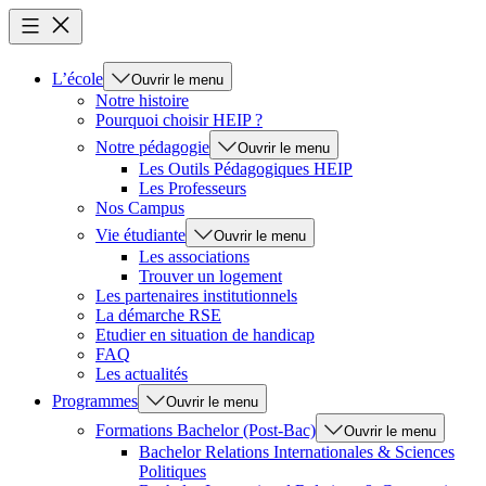
L’école
Ouvrir le menu
Notre histoire
Pourquoi choisir HEIP ?
Notre pédagogie
Ouvrir le menu
Les Outils Pédagogiques HEIP
Les Professeurs
Nos Campus
Vie étudiante
Ouvrir le menu
Les associations
Trouver un logement
Les partenaires institutionnels
La démarche RSE
Etudier en situation de handicap
FAQ
Les actualités
Programmes
Ouvrir le menu
Formations Bachelor (Post-Bac)
Ouvrir le menu
Bachelor Relations Internationales & Sciences
Politiques