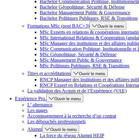
Bachelor Communication Politique, Institutionnel
Bachelor Géopolitique, Sécurité & Défense
Bachelor Management Public & Gouvernance
Bachelor Politiques Publiques, RSE & Transitions
Formations MSc (post BAC+3)
Ouvrir le menu
MSc Experts en relations & coopérations internati
MSc International Relations & Cooperation (anglai
MSc Manager des institutions et des affaires publi
MSc Communication Politique, Institutionnelle et
MSc Géopolitique, Sécurité & Défense
MSc Management Public & Gouvernance
MSc Politiques Publiques, RSE & Transitions
Titres et accréditations
Ouvrir le menu
RNCP Manager des institutions et des affaires pub
RNCP Expert en Relations et Coopérations Interna
La validation des Acquis et de l’Expérience (VAE)
Expérience Pro.
Ouvrir le menu
L’ alternance
Les stages
Accompagnement à la recherche d’un contrat
Les débouchés professionnels
Alumni
Ouvrir le menu
La force du réseau Alumni HEIP