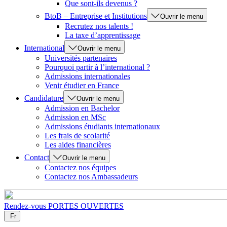
Que sont-ils devenus ?
BtoB – Entreprise et Institutions
Ouvrir le menu
Recrutez nos talents !
La taxe d’apprentissage
International
Ouvrir le menu
Universités partenaires
Pourquoi partir à l’international ?
Admissions internationales
Venir étudier en France
Candidature
Ouvrir le menu
Admission en Bachelor
Admission en MSc
Admissions étudiants internationaux
Les frais de scolarité
Les aides financières
Contact
Ouvrir le menu
Contactez nos équipes
Contactez nos Ambassadeurs
Rendez-vous
PORTES OUVERTES
Fr