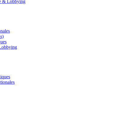
le & Lobbying
onales
s)
ques
 Lobbying
liques
tionales