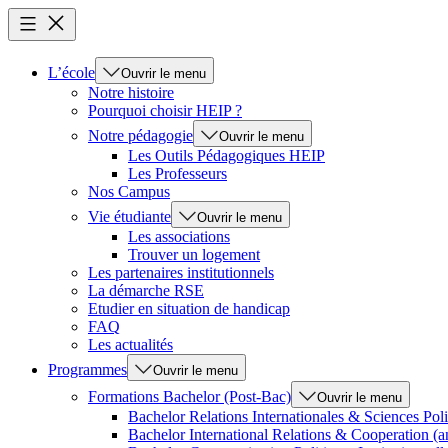
L’école
Ouvrir le menu
Notre histoire
Pourquoi choisir HEIP ?
Notre pédagogie
Ouvrir le menu
Les Outils Pédagogiques HEIP
Les Professeurs
Nos Campus
Vie étudiante
Ouvrir le menu
Les associations
Trouver un logement
Les partenaires institutionnels
La démarche RSE
Etudier en situation de handicap
FAQ
Les actualités
Programmes
Ouvrir le menu
Formations Bachelor (Post-Bac)
Ouvrir le menu
Bachelor Relations Internationales & Sciences Poli
Bachelor International Relations & Cooperation (a