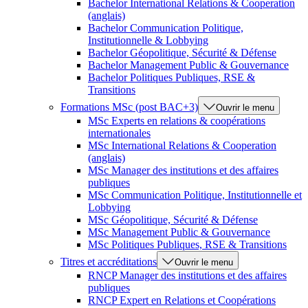
Bachelor International Relations & Cooperation
(anglais)
Bachelor Communication Politique,
Institutionnelle & Lobbying
Bachelor Géopolitique, Sécurité & Défense
Bachelor Management Public & Gouvernance
Bachelor Politiques Publiques, RSE &
Transitions
Formations MSc (post BAC+3)
Ouvrir le menu
MSc Experts en relations & coopérations
internationales
MSc International Relations & Cooperation
(anglais)
MSc Manager des institutions et des affaires
publiques
MSc Communication Politique, Institutionnelle et
Lobbying
MSc Géopolitique, Sécurité & Défense
MSc Management Public & Gouvernance
MSc Politiques Publiques, RSE & Transitions
Titres et accréditations
Ouvrir le menu
RNCP Manager des institutions et des affaires
publiques
RNCP Expert en Relations et Coopérations