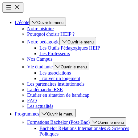
L’école
Ouvrir le menu
Notre histoire
Pourquoi choisir HEIP ?
Notre pédagogie
Ouvrir le menu
Les Outils Pédagogiques HEIP
Les Professeurs
Nos Campus
Vie étudiante
Ouvrir le menu
Les associations
Trouver un logement
Les partenaires institutionnels
La démarche RSE
Etudier en situation de handicap
FAQ
Les actualités
Programmes
Ouvrir le menu
Formations Bachelor (Post-Bac)
Ouvrir le menu
Bachelor Relations Internationales & Sciences
Politiques