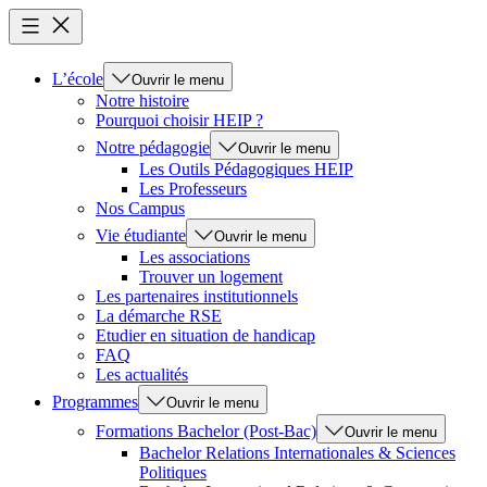
L’école
Ouvrir le menu
Notre histoire
Pourquoi choisir HEIP ?
Notre pédagogie
Ouvrir le menu
Les Outils Pédagogiques HEIP
Les Professeurs
Nos Campus
Vie étudiante
Ouvrir le menu
Les associations
Trouver un logement
Les partenaires institutionnels
La démarche RSE
Etudier en situation de handicap
FAQ
Les actualités
Programmes
Ouvrir le menu
Formations Bachelor (Post-Bac)
Ouvrir le menu
Bachelor Relations Internationales & Sciences
Politiques