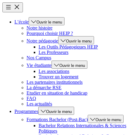
L’école
Ouvrir le menu
Notre histoire
Pourquoi choisir HEIP ?
Notre pédagogie
Ouvrir le menu
Les Outils Pédagogiques HEIP
Les Professeurs
Nos Campus
Vie étudiante
Ouvrir le menu
Les associations
Trouver un logement
Les partenaires institutionnels
La démarche RSE
Etudier en situation de handicap
FAQ
Les actualités
Programmes
Ouvrir le menu
Formations Bachelor (Post-Bac)
Ouvrir le menu
Bachelor Relations Internationales & Sciences
Politiques