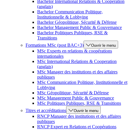
Bachelor International Relations & Cooperation
(anglais)
Bachelor Communication Politique,
Institutionnelle & Lobbying
Bachelor Géopolitique, Sécurité & Défense
Bachelor Management Public & Gouvernance
Bachelor Politiques Publiques, RSE &
Transitions
Formations MSc (post BAC+3)
Ouvrir le menu
MSc Experts en relations & coopérations
internationales
MSc International Relations & Cooperation
(anglais)
MSc Manager des institutions et des affaires
publiques
MSc Communication Politique, Institutionnelle et
Lobbying
MSc Géopolitique, Sécurité & Défense
MSc Management Public & Gouvernance
MSc Politiques Publiques, RSE & Transitions
Titres et accréditations
Ouvrir le menu
RNCP Manager des institutions et des affaires
publiques
RNCP Expert en Relations et Coopérations