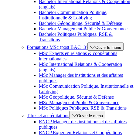
Bachelor International Relations & Cooperation
(anglais)
Bachelor Communication Politique,
Institutionnelle & Lobbying
Bachelor Géopolitique, Sécurité & Défense
Bachelor Management Public & Gouvernance
Bachelor Politiques Publiques, RSE &
Transitions
Formations MSc (post BAC+3)
Ouvrir le menu
MSc Experts en relations & coopérations
internationales
MSc International Relations & Cooperation
(anglais)
MSc Manager des institutions et des affaires
publiques
MSc Communication Politique, Institutionnelle et
Lobbying
MSc Géopolitique, Sécurité & Défense
MSc Management Public & Gouvernance
MSc Politiques Publiques, RSE & Transitions
Titres et accréditations
Ouvrir le menu
RNCP Manager des institutions et des affaires
publiques
RNCP Expert en Relations et Coopérations