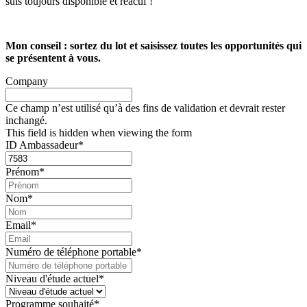
suis toujours disponible et réactif !
Mon conseil : sortez du lot et saisissez toutes les opportunités qui
se présentent à vous.
Company
Ce champ n’est utilisé qu’à des fins de validation et devrait rester
inchangé.
This field is hidden when viewing the form
ID Ambassadeur
*
Prénom
*
Nom
*
Email
*
Numéro de téléphone portable
*
Niveau d'étude actuel
*
Programme souhaité
*