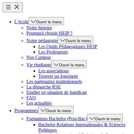
L’école
Ouvrir le menu
Notre histoire
Pourquoi choisir HEIP ?
Notre pédagogie
Ouvrir le menu
Les Outils Pédagogiques HEIP
Les Professeurs
Nos Campus
Vie étudiante
Ouvrir le menu
Les associations
Trouver un logement
Les partenaires institutionnels
La démarche RSE
Etudier en situation de handicap
FAQ
Les actualités
Programmes
Ouvrir le menu
Formations Bachelor (Post-Bac)
Ouvrir le menu
Bachelor Relations Internationales & Sciences
Politiques