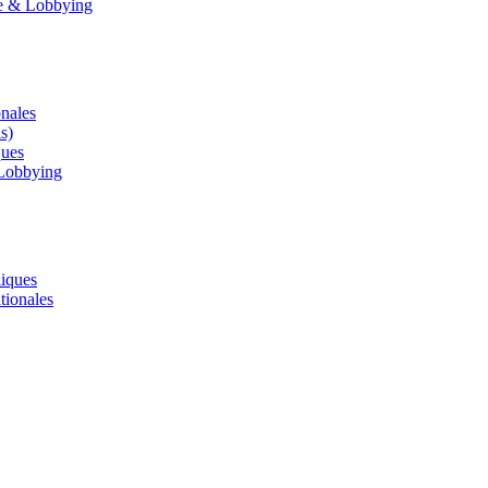
le & Lobbying
onales
s)
ques
 Lobbying
liques
tionales