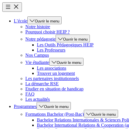
L’école
Ouvrir le menu
Notre histoire
Pourquoi choisir HEIP ?
Notre pédagogie
Ouvrir le menu
Les Outils Pédagogiques HEIP
Les Professeurs
Nos Campus
Vie étudiante
Ouvrir le menu
Les associations
Trouver un logement
Les partenaires institutionnels
La démarche RSE
Etudier en situation de handicap
FAQ
Les actualités
Programmes
Ouvrir le menu
Formations Bachelor (Post-Bac)
Ouvrir le menu
Bachelor Relations Internationales & Sciences Poli
Bachelor International Relations & Cooperation (a