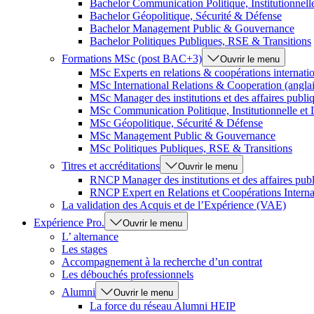
Bachelor Communication Politique, Institutionnel
Bachelor Géopolitique, Sécurité & Défense
Bachelor Management Public & Gouvernance
Bachelor Politiques Publiques, RSE & Transitions
Formations MSc (post BAC+3)
Ouvrir le menu
MSc Experts en relations & coopérations internati
MSc International Relations & Cooperation (anglai
MSc Manager des institutions et des affaires publi
MSc Communication Politique, Institutionnelle et
MSc Géopolitique, Sécurité & Défense
MSc Management Public & Gouvernance
MSc Politiques Publiques, RSE & Transitions
Titres et accréditations
Ouvrir le menu
RNCP Manager des institutions et des affaires pub
RNCP Expert en Relations et Coopérations Interna
La validation des Acquis et de l’Expérience (VAE)
Expérience Pro.
Ouvrir le menu
L’ alternance
Les stages
Accompagnement à la recherche d’un contrat
Les débouchés professionnels
Alumni
Ouvrir le menu
La force du réseau Alumni HEIP