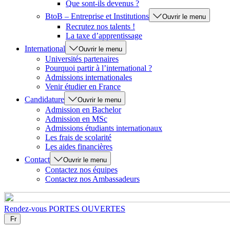
Que sont-ils devenus ?
BtoB – Entreprise et Institutions
Ouvrir le menu
Recrutez nos talents !
La taxe d’apprentissage
International
Ouvrir le menu
Universités partenaires
Pourquoi partir à l’international ?
Admissions internationales
Venir étudier en France
Candidature
Ouvrir le menu
Admission en Bachelor
Admission en MSc
Admissions étudiants internationaux
Les frais de scolarité
Les aides financières
Contact
Ouvrir le menu
Contactez nos équipes
Contactez nos Ambassadeurs
Rendez-vous
PORTES OUVERTES
Fr