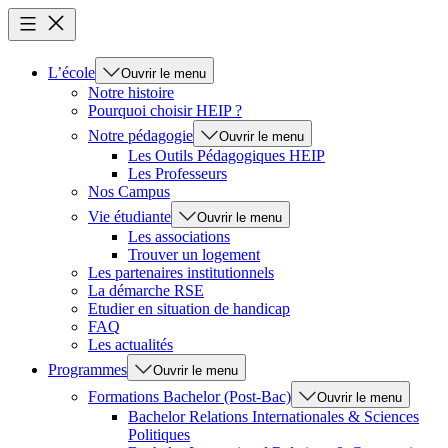
L’école
Ouvrir le menu
Notre histoire
Pourquoi choisir HEIP ?
Notre pédagogie
Ouvrir le menu
Les Outils Pédagogiques HEIP
Les Professeurs
Nos Campus
Vie étudiante
Ouvrir le menu
Les associations
Trouver un logement
Les partenaires institutionnels
La démarche RSE
Etudier en situation de handicap
FAQ
Les actualités
Programmes
Ouvrir le menu
Formations Bachelor (Post-Bac)
Ouvrir le menu
Bachelor Relations Internationales & Sciences
Politiques