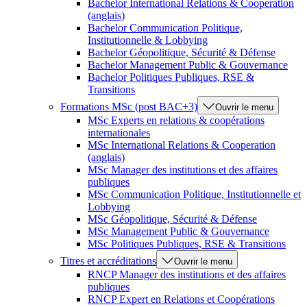
Bachelor International Relations & Cooperation
(anglais)
Bachelor Communication Politique,
Institutionnelle & Lobbying
Bachelor Géopolitique, Sécurité & Défense
Bachelor Management Public & Gouvernance
Bachelor Politiques Publiques, RSE &
Transitions
Formations MSc (post BAC+3)
Ouvrir le menu
MSc Experts en relations & coopérations
internationales
MSc International Relations & Cooperation
(anglais)
MSc Manager des institutions et des affaires
publiques
MSc Communication Politique, Institutionnelle et
Lobbying
MSc Géopolitique, Sécurité & Défense
MSc Management Public & Gouvernance
MSc Politiques Publiques, RSE & Transitions
Titres et accréditations
Ouvrir le menu
RNCP Manager des institutions et des affaires
publiques
RNCP Expert en Relations et Coopérations