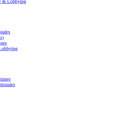
le & Lobbying
onales
s)
ques
 Lobbying
liques
tionales