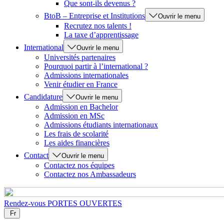
Que sont-ils devenus ?
BtoB – Entreprise et Institutions
Ouvrir le menu
Recrutez nos talents !
La taxe d’apprentissage
International
Ouvrir le menu
Universités partenaires
Pourquoi partir à l’international ?
Admissions internationales
Venir étudier en France
Candidature
Ouvrir le menu
Admission en Bachelor
Admission en MSc
Admissions étudiants internationaux
Les frais de scolarité
Les aides financières
Contact
Ouvrir le menu
Contactez nos équipes
Contactez nos Ambassadeurs
Rendez-vous
PORTES OUVERTES
Fr