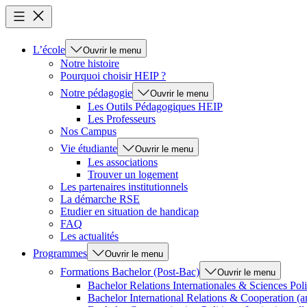
L’école
Ouvrir le menu
Notre histoire
Pourquoi choisir HEIP ?
Notre pédagogie
Ouvrir le menu
Les Outils Pédagogiques HEIP
Les Professeurs
Nos Campus
Vie étudiante
Ouvrir le menu
Les associations
Trouver un logement
Les partenaires institutionnels
La démarche RSE
Etudier en situation de handicap
FAQ
Les actualités
Programmes
Ouvrir le menu
Formations Bachelor (Post-Bac)
Ouvrir le menu
Bachelor Relations Internationales & Sciences Poli
Bachelor International Relations & Cooperation (a