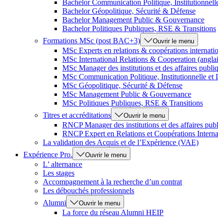
Bachelor Communication Politique, Institutionnel
Bachelor Géopolitique, Sécurité & Défense
Bachelor Management Public & Gouvernance
Bachelor Politiques Publiques, RSE & Transitions
Formations MSc (post BAC+3)
Ouvrir le menu
MSc Experts en relations & coopérations internati
MSc International Relations & Cooperation (anglai
MSc Manager des institutions et des affaires publi
MSc Communication Politique, Institutionnelle et
MSc Géopolitique, Sécurité & Défense
MSc Management Public & Gouvernance
MSc Politiques Publiques, RSE & Transitions
Titres et accréditations
Ouvrir le menu
RNCP Manager des institutions et des affaires pub
RNCP Expert en Relations et Coopérations Interna
La validation des Acquis et de l’Expérience (VAE)
Expérience Pro.
Ouvrir le menu
L’ alternance
Les stages
Accompagnement à la recherche d’un contrat
Les débouchés professionnels
Alumni
Ouvrir le menu
La force du réseau Alumni HEIP