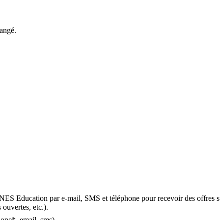
hangé.
OMNES Education par e-mail, SMS et téléphone pour recevoir des offres s
 ouvertes, etc.).
one*, email, sms).