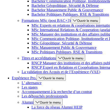
Bachelor Communication Politique, Institutionnel
Bachelor Géopolitique, Sécurité & Défense
Bachelor Management Public & Gouvernance
Bachelor Politiques Publiques, RSE & Transitions
Formations MSc (post BAC+3)
Ouvrir le menu
MSc Experts en relations & coopérations internati
MSc International Relations & Cooperation (anglai
MSc Manager des institutions et des affaires publi
MSc Communication Politique, Institutionnelle et
MSc Géopolitique, Sécurité & Défense
MSc Management Public & Gouvernance
MSc Politiques Publiques, RSE & Transitions
Titres et accréditations
Ouvrir le menu
RNCP Manager des institutions et des affaires pub
RNCP Expert en Relations et Coopérations Interna
La validation des Acquis et de l’Expérience (VAE)
Expérience Pro.
Ouvrir le menu
L’ alternance
Les stages
Accompagnement à la recherche d’un contrat
Les débouchés professionnels
Alumni
Ouvrir le menu
La force du réseau Alumni HEIP