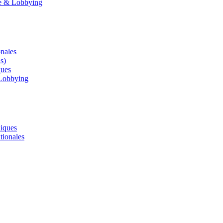
le & Lobbying
onales
s)
ques
 Lobbying
liques
tionales