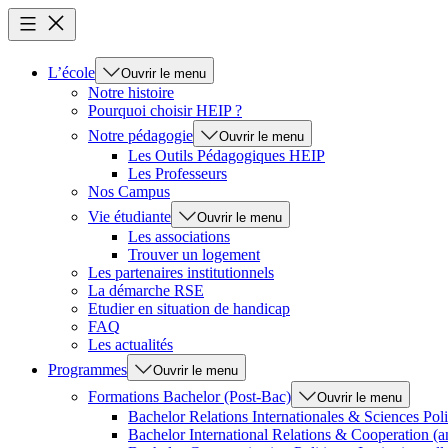
L’école
Ouvrir le menu
Notre histoire
Pourquoi choisir HEIP ?
Notre pédagogie
Ouvrir le menu
Les Outils Pédagogiques HEIP
Les Professeurs
Nos Campus
Vie étudiante
Ouvrir le menu
Les associations
Trouver un logement
Les partenaires institutionnels
La démarche RSE
Etudier en situation de handicap
FAQ
Les actualités
Programmes
Ouvrir le menu
Formations Bachelor (Post-Bac)
Ouvrir le menu
Bachelor Relations Internationales & Sciences Poli
Bachelor International Relations & Cooperation (a