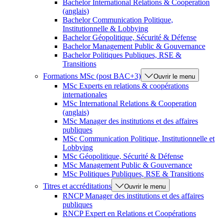
Bachelor International Relations & Cooperation
(anglais)
Bachelor Communication Politique,
Institutionnelle & Lobbying
Bachelor Géopolitique, Sécurité & Défense
Bachelor Management Public & Gouvernance
Bachelor Politiques Publiques, RSE &
Transitions
Formations MSc (post BAC+3)
Ouvrir le menu
MSc Experts en relations & coopérations
internationales
MSc International Relations & Cooperation
(anglais)
MSc Manager des institutions et des affaires
publiques
MSc Communication Politique, Institutionnelle et
Lobbying
MSc Géopolitique, Sécurité & Défense
MSc Management Public & Gouvernance
MSc Politiques Publiques, RSE & Transitions
Titres et accréditations
Ouvrir le menu
RNCP Manager des institutions et des affaires
publiques
RNCP Expert en Relations et Coopérations