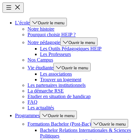
L’école
Ouvrir le menu
Notre histoire
Pourquoi choisir HEIP ?
Notre pédagogie
Ouvrir le menu
Les Outils Pédagogiques HEIP
Les Professeurs
Nos Campus
Vie étudiante
Ouvrir le menu
Les associations
Trouver un logement
Les partenaires institutionnels
La démarche RSE
Etudier en situation de handicap
FAQ
Les actualités
Programmes
Ouvrir le menu
Formations Bachelor (Post-Bac)
Ouvrir le menu
Bachelor Relations Internationales & Sciences
Politiques